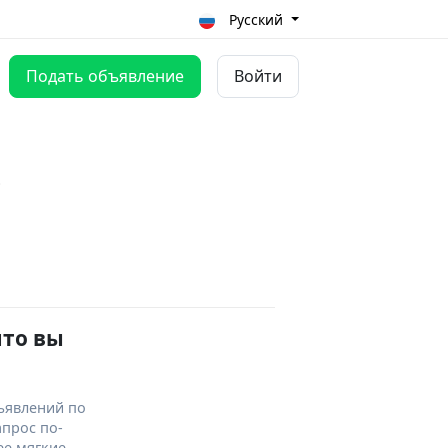
Русский
Подать объявление
Войти
е
что вы
ъявлений по
апрос по-
ее мягкие