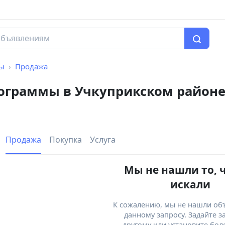
мы
Продажа
рограммы в Учкуприкском район
Продажа
Покупка
Услуга
Мы не нашли то, 
искали
К сожалению, мы не нашли об
данному запросу. Задайте з
другому или установите бол