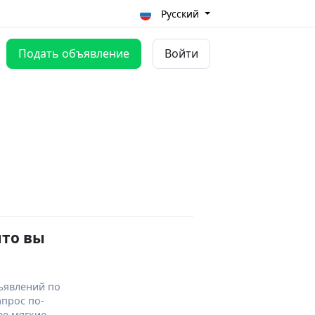
Русский
Подать объявление
Войти
что вы
ъявлений по
апрос по-
ее мягкие