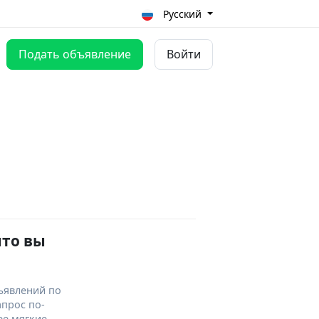
Русский
Подать объявление
Войти
что вы
ъявлений по
апрос по-
ее мягкие