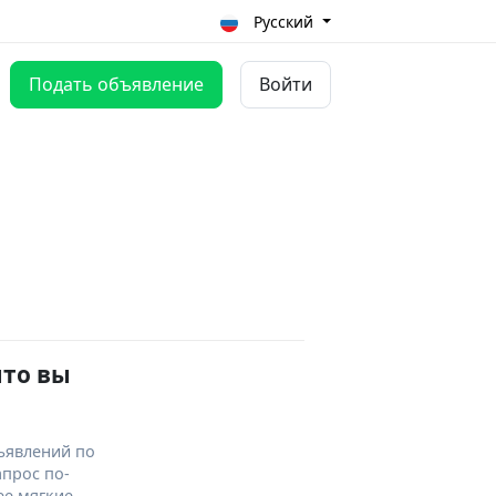
Русский
Подать объявление
Войти
что вы
ъявлений по
апрос по-
ее мягкие