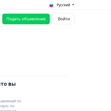
Русский
Подать объявление
Войти
что вы
ъявлений по
апрос по-
ее мягкие