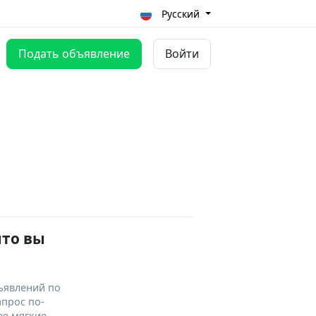
Русский
Подать объявление
Войти
что вы
ъявлений по
апрос по-
ее мягкие