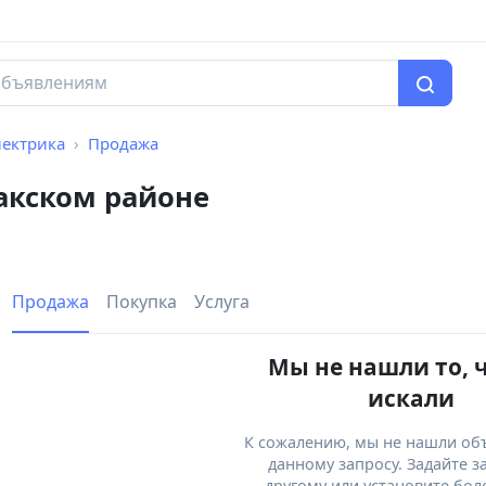
лектрика
Продажа
акском районе
Продажа
Покупка
Услуга
Мы не нашли то, 
искали
К сожалению, мы не нашли об
данному запросу. Задайте з
другому или установите бол