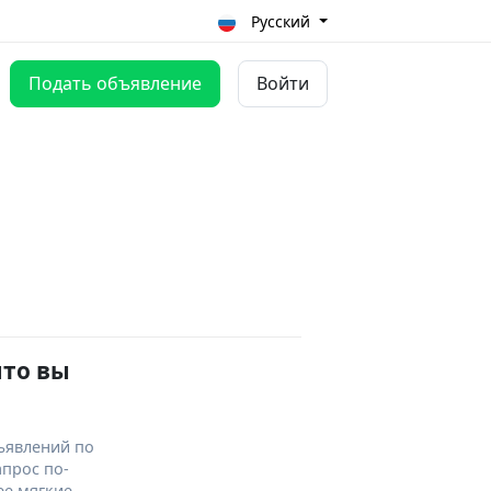
Русский
Подать объявление
Войти
что вы
ъявлений по
апрос по-
ее мягкие