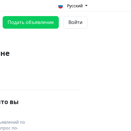
Русский
Подать объявление
Войти
оне
что вы
ъявлений по
апрос по-