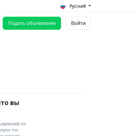
Русский
Подать объявление
Войти
что вы
ъявлений по
апрос по-
ее мягкие