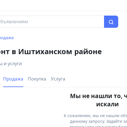
родажа
онт в Иштиханском районе
 и услуги
Продажа
Покупка
Услуга
Мы не нашли то, 
искали
К сожалению, мы не нашли об
данному запросу. Задайте з
другому или установите бол