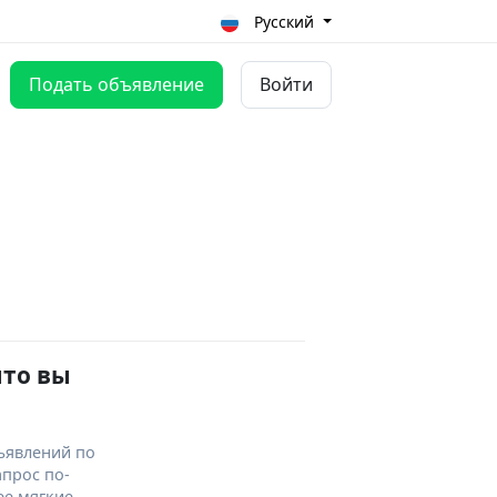
Русский
Подать объявление
Войти
что вы
ъявлений по
апрос по-
ее мягкие