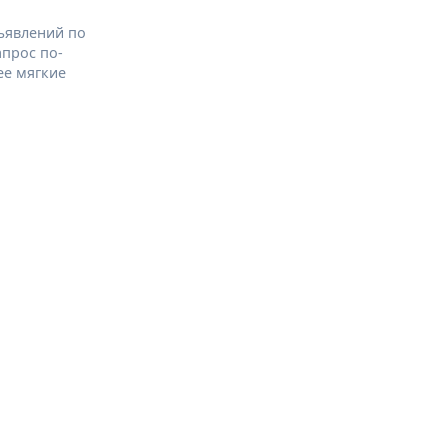
ъявлений по
апрос по-
ее мягкие