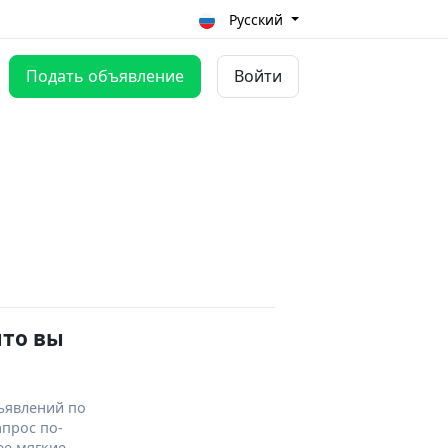
Русский
Подать объявление
Войти
что вы
ъявлений по
апрос по-
ее мягкие