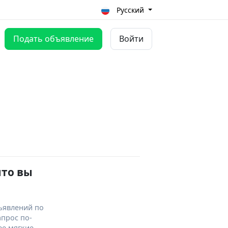
Русский
Подать объявление
Войти
что вы
ъявлений по
апрос по-
ее мягкие