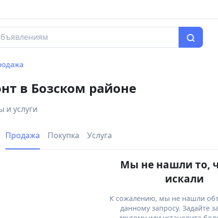
родажа
нт в Бозском районе
 и услуги
Продажа
Покупка
Услуга
Мы не нашли то, 
искали
К сожалению, мы не нашли об
данному запросу. Задайте з
другому или установите бол