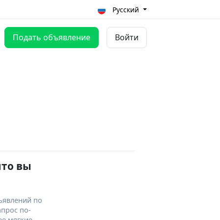
Русский
Подать объявление
Войти
что вы
ъявлений по
апрос по-
ее мягкие