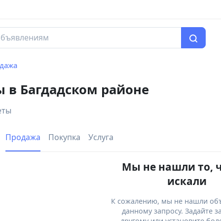
дажа
 в Багдадском районе
еты
Продажа
Покупка
Услуга
Мы не нашли то, 
искали
К сожалению, мы не нашли об
данному запросу. Задайте з
другому или установите бол