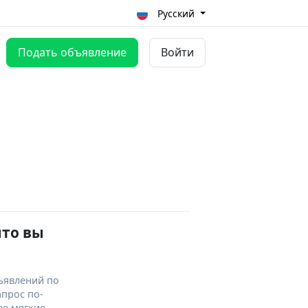
Русский
Подать объявление
Войти
что вы
ъявлений по
апрос по-
ее мягкие