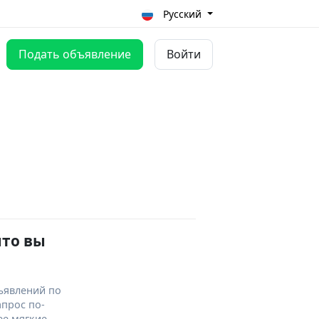
Русский
Подать объявление
Войти
что вы
ъявлений по
апрос по-
ее мягкие