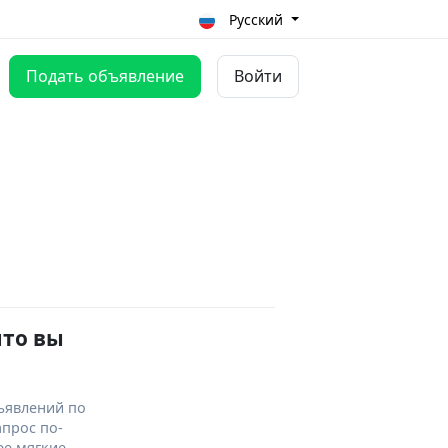
Русский
Подать объявление
Войти
что вы
ъявлений по
апрос по-
ее мягкие