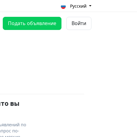
Русский
Подать объявление
Войти
что вы
ъявлений по
апрос по-
ее мягкие