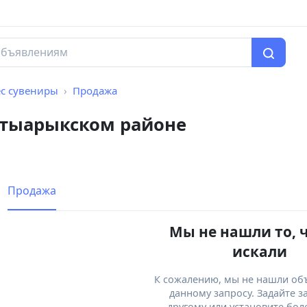
с сувениры
Продажа
лтыарыкском районе
Продажа
Мы не нашли то, 
искали
К сожалению, мы не нашли об
данному запросу. Задайте з
другому или установите бол