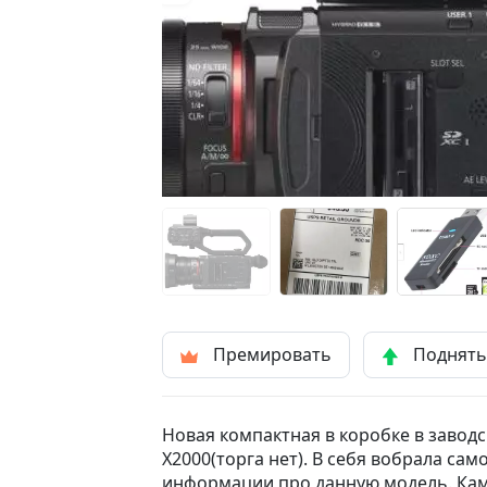
Премировать
Поднят
Новая компактная в коробке в завод
X2000(торга нет). В себя вобрала с
информации про данную модель. Кам