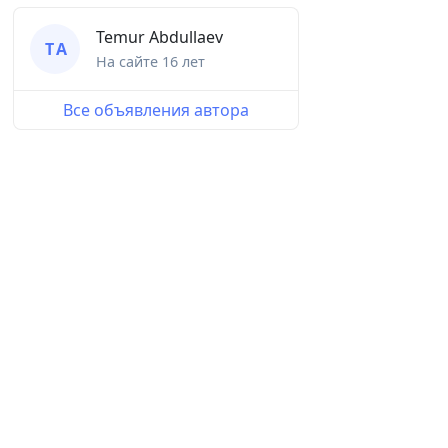
Temur Аbdullaev
T А
На сайте
16 лет
Все объявления автора