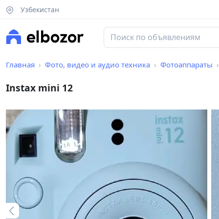
Узбекистан
Главная
Фото, видео и аудио техника
Фотоаппараты
Instax mini 12