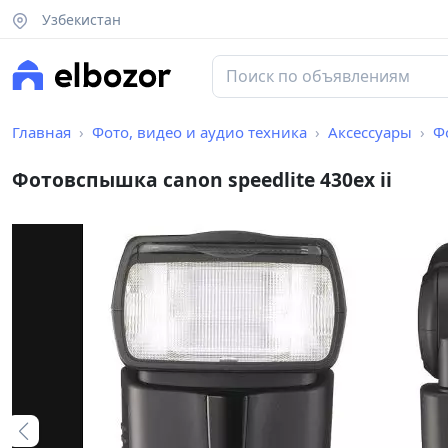
Узбекистан
Главная
Фото, видео и аудио техника
Аксессуары
Ф
Фотовспышка canon speedlite 430ex ii