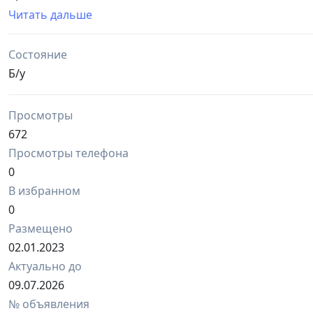
В комплекте: Вспышка, пластиковая лапка, фирменый 
Читать дальше
Canon Speedlite 430EX II (cobra) fspishka sotaman ideal 
muddati deyarli nolga teng. Men unga sochuvchi qopqoq
Состояние
Kiritilgan: Flash, plastik oekcha, markali chexol, diffuzor 
Б/у
Просмотры
672
Просмотры телефона
0
В избранном
0
Размещено
02.01.2023
Актуально до
09.07.2026
№ объявления