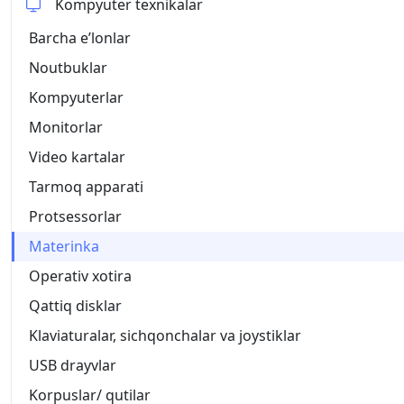
Kompyuter texnikalar
Barcha eʼlonlar
Noutbuklar
Kompyuterlar
Monitorlar
Video kartalar
Tarmoq apparati
Protsessorlar
Materinka
Operativ xotira
Qattiq disklar
Klaviaturalar, sichqonchalar va joystiklar
USB drayvlar
Korpuslar/ qutilar