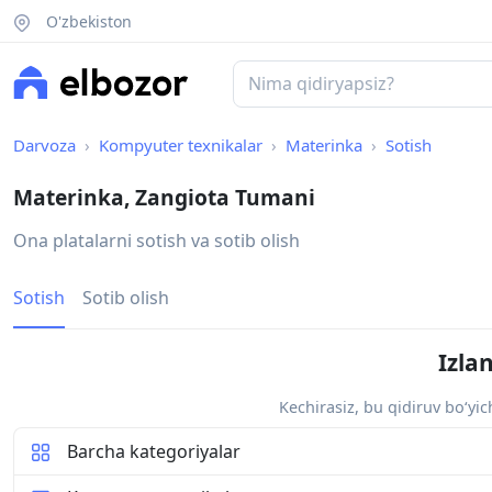
O'zbekiston
Darvoza
Kompyuter texnikalar
Materinka
Sotish
Materinka, Zangiota Tumani
Ona platalarni sotish va sotib olish
Sotish
Sotib olish
Izla
Kechirasiz, bu qidiruv bo‘yi
Barcha kategoriyalar