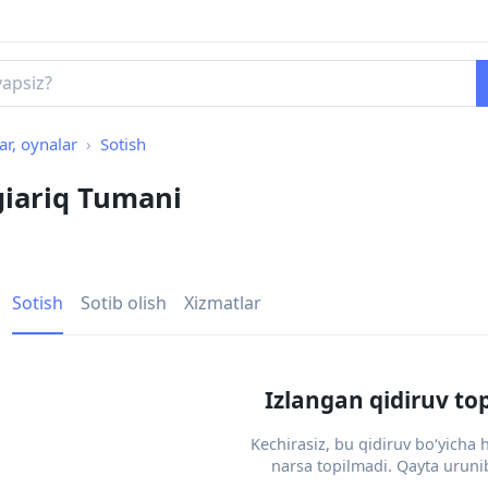
ar, oynalar
Sotish
giariq Tumani
Sotish
Sotib olish
Xizmatlar
Izlangan qidiruv to
Kechirasiz, bu qidiruv bo‘yicha
narsa topilmadi. Qayta urunib