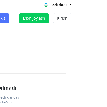
O‘zbekcha
Eʼlon joylash
Kirish
pilmadi
 hech qanday
 ko‘ring!