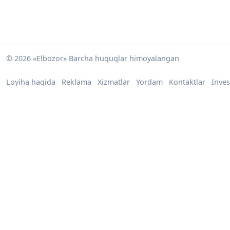
© 2026 «Elbozor» Barcha huquqlar himoyalangan
Loyiha haqida
Reklama
Xizmatlar
Yordam
Kontaktlar
Inves