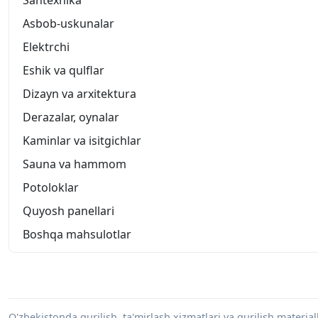
Asbob-uskunalar
Elektrchi
Eshik va qulflar
Dizayn va arxitektura
Derazalar, oynalar
Kaminlar va isitgichlar
Sauna va hammom
Potoloklar
Quyosh panellari
Boshqa mahsulotlar
O'zbekistonda qurilish, ta'mirlash xizmatlari va qurilish materiall