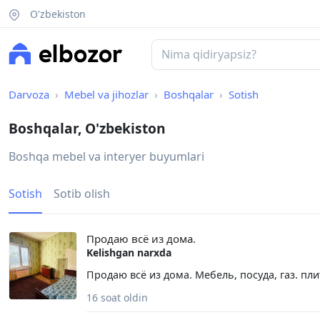
O'zbekiston
Darvoza
Mebel va jihozlar
Boshqalar
Sotish
Boshqalar, O'zbekiston
Boshqa mebel va interyer buyumlari
Sotish
Sotib olish
Продаю всё из дома.
Kelishgan narxda
Продаю всё из дома. Мебель, посуда, газ. пли
16 soat oldin