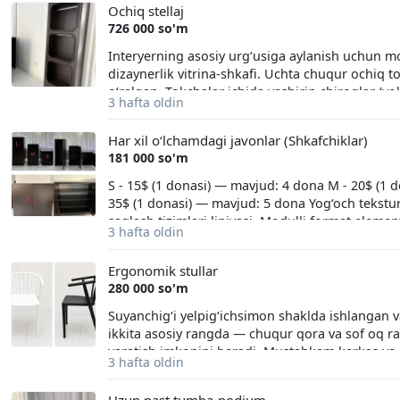
Ochiq stellaj
726 000 so'm
Interyerning asosiy urg‘usiga aylanish uchun mo
dizaynerlik vitrina-shkafi. Uchta chuqur ochiq to
o‘ralgan. Tokchalar ichida yashirin chiroqlar (yo
3 hafta oldin
stellajni premium darajadagi kosmetika, parfyu
tanlovga aylantiradi. Yakkasaroy tumani, Bobur
Har xil o‘lchamdagi javonlar (Shkafchiklar)
181 000 so'm
S - 15$ (1 donasi) — mavjud: 4 dona M - 20$ (1 
35$ (1 donasi) — mavjud: 5 dona Yog‘och tekstur
saqlash tizimlari liniyasi. Modulli format element
3 hafta oldin
konfiguratsiyani yaratish imkonini beradi. Model
Ichki qismida tokchalar (polkalar) yo‘q, bu esa u
Ergonomik stullar
texnikalarni o‘rnatish uchun qulay qiladi. M va L:
280 000 so'm
buyumlar yoki xomashyolarni tartibli joylashtiri
gorizontal polkalarga ega bo‘lgan katta ikki esh
Suyanchig‘i yelpig‘ichsimon shaklda ishlangan va 
qutilar yoki yirik inventarlarni saqlash uchun ju
ikkita asosiy rangda — chuqur qora va sof oq rang
yaratish imkonini beradi. Mustahkam karkas va o
3 hafta oldin
mehmonxona, qahvaxona yoki go‘zallik studiyala
Yakkasaroy tumani, Bobur ko'chasi 67/3 +99877