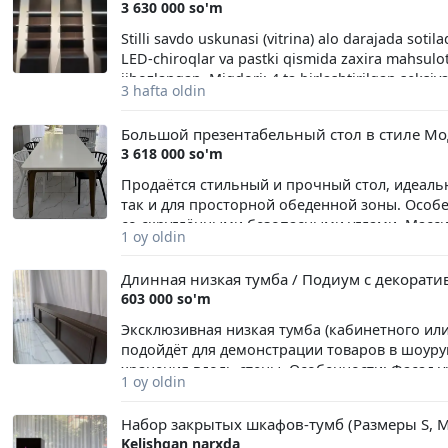
3 630 000 so'm
Stilli savdo uskunasi (vitrina) alo darajada sotilad
LED-chiroqlar va pastki qismida zaxira mahsulo
jihozlangan. Miqdori: 4 ta birlashtirilgan seksiya
3 hafta oldin
ishchi holatda.
Большой презентабельный стол в стиле Мод
3 618 000 so'm
Продаётся стильный и прочный стол, идеаль
так и для просторной обеденной зоны. Особ
со скруглёнными безопасными углами. Масс
1 oy oldin
обеспечивают максимальную устойчивость. С
бережно. Примечание для покупателя: Стулья 
Длинная низкая тумба / Подиум с декорат
603 000 so'm
Эксклюзивная низкая тумба (кабинетного ил
подойдёт для демонстрации товаров в шоурум
хранения вдоль стены. Особенности: Фасад
1 oy oldin
(филёнками). Благородный тёмный цвет с вы
выдерживает большой вес. Состояние: Идеаль
Набор закрытых шкафов-тумб (Размеры S, M,
Kelishgan narxda