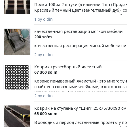
Полки 10$ за 2 штуки (в наличии 4 шт) Прод
Красивый темный цвет (венге/темный дуб), 
шоурума, косметики, салона красоты или бу
1 oy oldin
подсветкой полок и вместительной закрытой 
соединенные секции (как на фото) Состояние
качественная реставрация мягкой мебели
200 so'm
качественная реставрация мягкой мебели сме
2 oy oldin
Коврик грязесборный ячеистый
67 300 so'm
Коврик придверный ячеистый - это многофу
снабжена сквозными ячейками, в которых зад
использовании. При этом он идеально дополн
2 oy oldin
очистки изделие достаточно встряхнуть или
покрытия перед входной группой или в там
Коврик на ступеньку "Шип" 25х75/30х90 см
грязи и снега в местах с высокой и среднй 
65 000 so'm
противоскользящее резиновое покрытие в л
внутри помещения Форма Прямоугольная Мат
В холодный период лестничные пролеты у по
декора, рисунка Геометрические узоры Неск