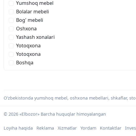
Yumshoq mebel
Bolalar mebeli
Bog' mebeli
Oshxona
Yashash xonalari
Yotoqxona
Yotoqxona
Boshqa
O'zbekistonda yumshoq mebel, oshxona mebellari, shkaflar, stol-s
© 2026 «Elbozor» Barcha huquqlar himoyalangan
Loyiha haqida
Reklama
Xizmatlar
Yordam
Kontaktlar
Inves