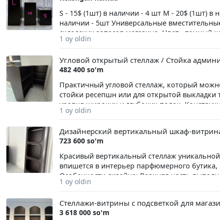
S - 15$ (1шт) в наличии - 4 шт M - 20$ (1шт) в н
наличии - 5шт Универсальные вместительны
складских запасов магазина. Цвет - темный шо
1 oy oldin
Одностворчатые шкафчики разной высоты. В
двухстворчатый шкаф-комод с четырьмя уров
Угловой открытый стеллаж / Стойка админ
доводчиками, аккуратное внутреннее исполн
482 400 so'm
(минималистичный фасад без выпирающих ру
Практичный угловой стеллаж, который можно
стойки ресепшн или для открытой выкладки т
уровня широких и глубоких полок. Конструкци
1 oy oldin
стеллаж как к стене, так и торцом. Цвет: Тём
Дизайнерский вертикальный шкаф-витрина
723 600 so'm
Красивый вертикальный стеллаж уникальной
впишется в интерьер парфюмерного бутика, 
Особенности дизайна: Верхняя часть выполн
1 oy oldin
ниши обрамлены объёмным классическим баге
подчёркивает выставленный на полках товар
Стеллажи-витрины с подсветкой для магаз
3 618 000 so'm