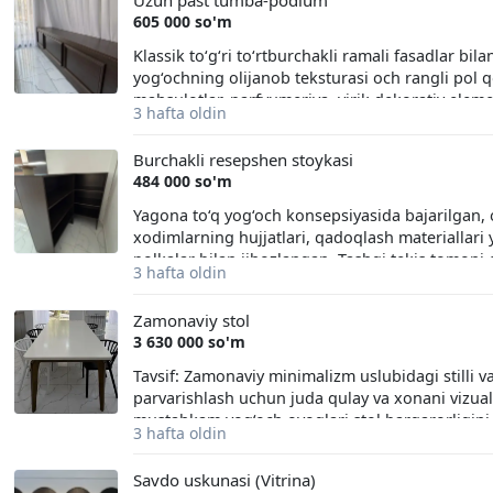
Uzun past tumba-podium
605 000 so'm
Klassik to‘g‘ri to‘rtburchakli ramali fasadlar bi
yog‘ochning olijanob teksturasi och rangli pol 
mahsulotlar, parfyumeriya, yirik dekorativ elem
3 hafta oldin
foydalanish mumkin. Kengligi: 150 sm Uzunligi:
+998774223103
Burchakli resepshen stoykasi
484 000 so'm
Yagona to‘q yog‘och konsepsiyasida bajarilgan, o
xodimlarning hujjatlari, qadoqlash materiallari
polkalar bilan jihozlangan. Tashqi tekis tomoni e
3 hafta oldin
yoki kassa zonasi vazifasini mukammal bajaradi
Zamonaviy stol
3 630 000 so'm
Tavsif: Zamonaviy minimalizm uslubidagi stilli 
parvarishlash uchun juda qulay va xonani vizual
mustahkam yog‘och oyoqlari stol barqarorligini
3 hafta oldin
uchun ham, ofis yoki shourumlar uchun muzokara
minimalizm, skandinavcha. Yakkasaroy tumani, 
Savdo uskunasi (Vitrina)