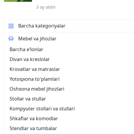
uchun quyidagi asosiy talablar xos: Mustahkamli
xizmat qilish; Foydalanishda qulaylik. Pastki qis
3 oy oldin
gilamchalarining eng muhim xususiyatlaridan bir
kerak. Ko‘p odamlar yuradigan joylarda kir va c
ancha oson bo‘ladi. Rang xususiyatlari unchalik 
Barcha kategoriyalar
Qo‘llanilishi: Ochiq havoda yoki bino ichida Shak
400 mm Kengligi: 600 mm Rangi: Qora Dizayn mav
Mebel va jihozlar
Suvga chidamliligi: Bor Vazni: 1100 g Ishlab ch
materiali: Rezina
Barcha eʼlonlar
Divan va kreslolar
Krovatlar va matraslar
Yotoqxona to'plamlari
Oshxona mebel jihozlari
Stollar va stullar
Kompyuter stollari va stullari
Shkaflar va komodlar
Stendlar va tumbalar