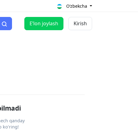
O‘zbekcha
Eʼlon joylash
Kirish
pilmadi
 hech qanday
 ko‘ring!