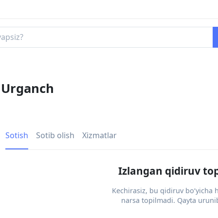
, Urganch
Sotish
Sotib olish
Xizmatlar
Izlangan qidiruv to
Kechirasiz, bu qidiruv bo‘yicha
narsa topilmadi. Qayta urunib