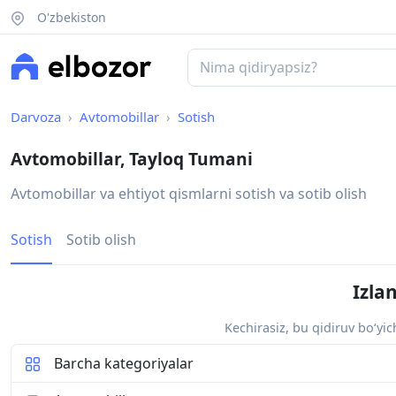
O'zbekiston
Darvoza
Avtomobillar
Sotish
Avtomobillar, Tayloq Tumani
Avtomobillar va ehtiyot qismlarni sotish va sotib olish
Sotish
Sotib olish
Izla
Kechirasiz, bu qidiruv bo‘yi
Barcha kategoriyalar