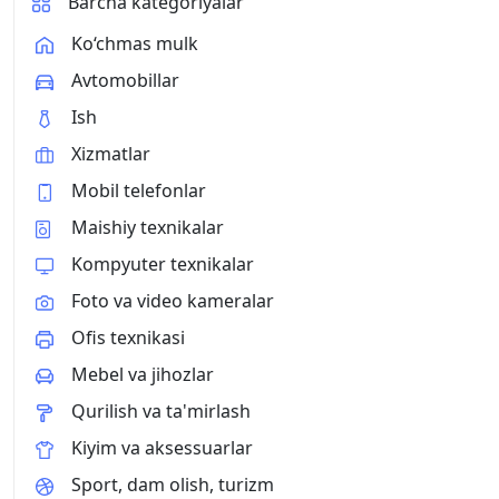
Barcha kategoriyalar
zaxirasini va vazn ortishini to'g'ridan-to'g'ri te
разрешений до 4K (3840×2160) при 60 кадрах
Digital, Dolby , DTS-HD. Интерфейсы: HDMI 2.1
Ko‘chmas mulk
5.2. Идеальное решение для тех, кто ценит 
Avtomobillar
функциональные возможности в компактном у
цифровых развлечений. Характеристики: Ос
Ish
Модель Mi Box S 3nd Gen 4K Операционная с
Xizmatlar
Память Объем встроенной памяти (Гб) 32 ГБ
памяти (Гб) 2 ГБ Слот для карты памяти нет
Mobil telefonlar
Беспроводные интерфейсы Wi-Fi; Bluetooth И
разъема HDMI; USB Количество портов USB 1
Maishiy texnikalar
Поддерживаемый формат UHD 4K Дополнител
Kompyuter texnikalar
управлением; Dolby Digital; USB Страна прои
питания; HDMI-кабель; инструкция Габариты В
Foto va video kameralar
предмета 9.7 см Высота предмета 1.7 см Дли
см Звоните, пишите, буду рад вам ответить и
Ofis texnikasi
Mebel va jihozlar
Qurilish va ta'mirlash
Kiyim va aksessuarlar
Sport, dam olish, turizm