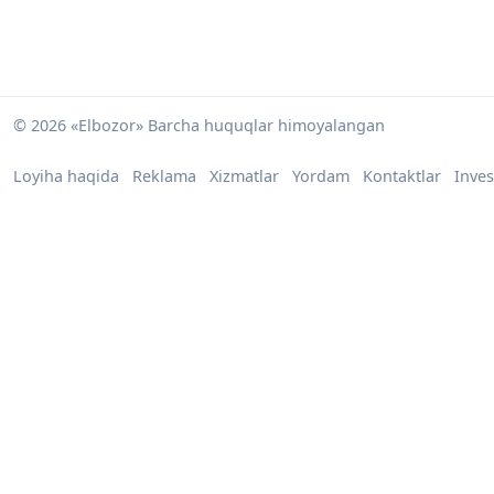
© 2026 «Elbozor» Barcha huquqlar himoyalangan
Loyiha haqida
Reklama
Xizmatlar
Yordam
Kontaktlar
Inves