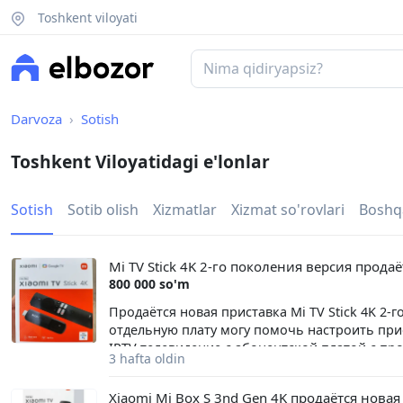
Toshkent viloyati
Darvoza
Sotish
Toshkent Viloyatidagi e'lonlar
Sotish
Sotib olish
Xizmatlar
Xizmat so'rovlari
Boshq
Mi TV Stick 4K 2-го поколения версия прода
800 000 so'm
Продаётся новая приставка Mi TV Stick 4K 2-
отдельную плату могу помочь настроить при
IPTV телевидение с абонентской платой с пр
3 hafta oldin
российских телеканалов: Первый канал, Росси
ТВ, Setanta Sports и многие другие телеканал
Xiaomi Mi Box S 3nd Gen 4K продаётся новая
приставка от Xiaomi расширит функциональн