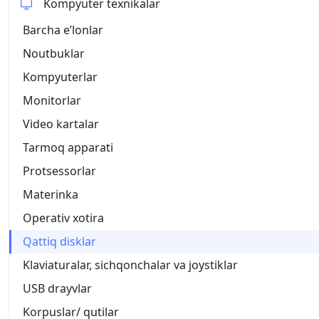
Kompyuter texnikalar
Barcha eʼlonlar
Noutbuklar
Kompyuterlar
Monitorlar
Video kartalar
Tarmoq apparati
Protsessorlar
Materinka
Operativ xotira
Qattiq disklar
Klaviaturalar, sichqonchalar va joystiklar
USB drayvlar
Korpuslar/ qutilar