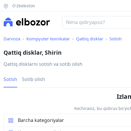
O'zbekiston
Darvoza
Kompyuter texnikalar
Qattiq disklar
Sotish
Qattiq disklar, Shirin
Qattiq disklarni sotish va sotib olish
Sotish
Sotib olish
Izla
Kechirasiz, bu qidiruv bo‘yi
Barcha kategoriyalar