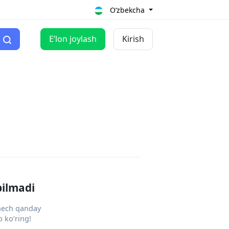
O‘zbekcha
Eʼlon joylash
Kirish
pilmadi
 hech qanday
 ko‘ring!