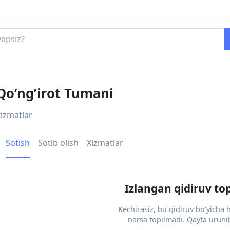
 Qo’ng’irot Tumani
xizmatlar
Sotish
Sotib olish
Xizmatlar
Izlangan qidiruv to
Kechirasiz, bu qidiruv bo‘yicha
narsa topilmadi. Qayta urunib