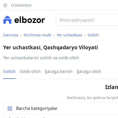
O'zbekiston
Darvoza
Ko‘chmas mulk
Yer uchastkasi
Sotish
Yer uchastkasi, Qashqadaryo Viloyati
Yer uchastkalarini sotish va sotib olish
Sotish
Sotib olish
Ijaraga berish
Ijaraga olish
Izla
Kechirasiz, bu qidiruv bo‘yi
Barcha kategoriyalar