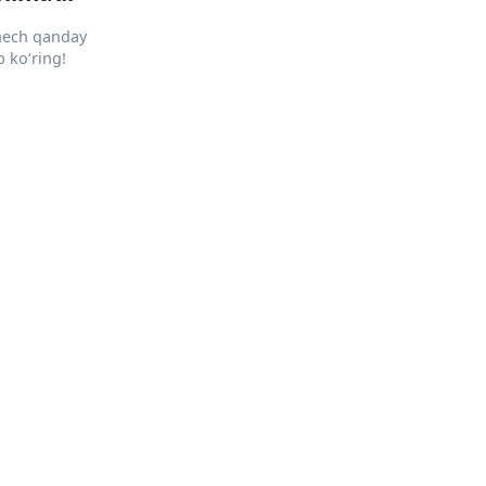
 hech qanday
 ko‘ring!