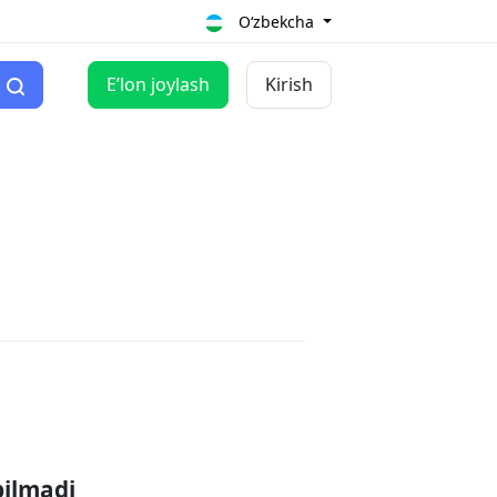
O‘zbekcha
Eʼlon joylash
Kirish
pilmadi