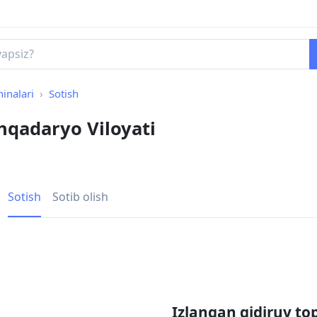
inalari
Sotish
hqadaryo Viloyati
Sotish
Sotib olish
Izlangan qidiruv to