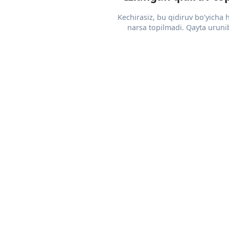
Kechirasiz, bu qidiruv bo‘yicha
narsa topilmadi. Qayta urunib