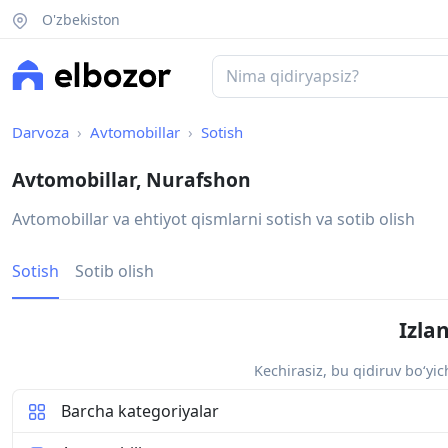
O'zbekiston
Darvoza
Avtomobillar
Sotish
Avtomobillar, Nurafshon
Avtomobillar va ehtiyot qismlarni sotish va sotib olish
Sotish
Sotib olish
Izla
Kechirasiz, bu qidiruv bo‘yi
Barcha kategoriyalar