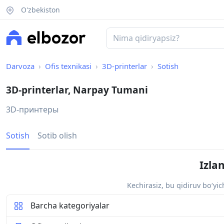
O'zbekiston
Darvoza
Ofis texnikasi
3D-printerlar
Sotish
3D-printerlar, Narpay Tumani
3D-принтеры
Sotish
Sotib olish
Izla
Kechirasiz, bu qidiruv bo‘yi
Barcha kategoriyalar