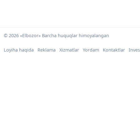
© 2026 «Elbozor» Barcha huquqlar himoyalangan
Loyiha haqida
Reklama
Xizmatlar
Yordam
Kontaktlar
Inves