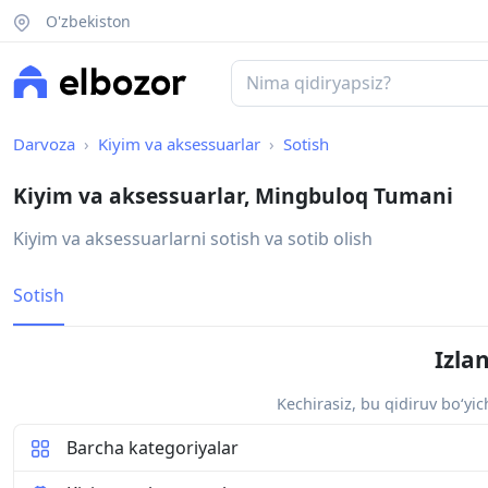
O'zbekiston
Darvoza
Kiyim va aksessuarlar
Sotish
Kiyim va aksessuarlar, Mingbuloq Tumani
Kiyim va aksessuarlarni sotish va sotib olish
Sotish
Izla
Kechirasiz, bu qidiruv bo‘yi
Barcha kategoriyalar