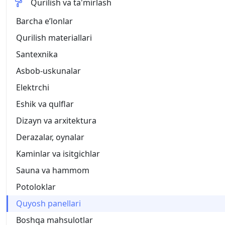
Qurilish va ta'mirlash
Barcha eʼlonlar
Qurilish materiallari
Santexnika
Asbob-uskunalar
Elektrchi
Eshik va qulflar
Dizayn va arxitektura
Derazalar, oynalar
Kaminlar va isitgichlar
Sauna va hammom
Potoloklar
Quyosh panellari
Boshqa mahsulotlar