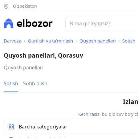
O'zbekiston
Darvoza
Qurilish va ta'mirlash
Quyosh panellari
Sotish
Quyosh panellari, Qorasuv
Quyosh panellari
Sotish
Sotib olish
Izla
Kechirasiz, bu qidiruv bo‘yi
Barcha kategoriyalar