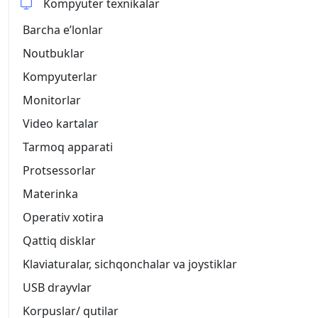
Kompyuter texnikalar
Barcha eʼlonlar
Noutbuklar
Kompyuterlar
Monitorlar
Video kartalar
Tarmoq apparati
Protsessorlar
Materinka
Operativ xotira
Qattiq disklar
Klaviaturalar, sichqonchalar va joystiklar
USB drayvlar
Korpuslar/ qutilar