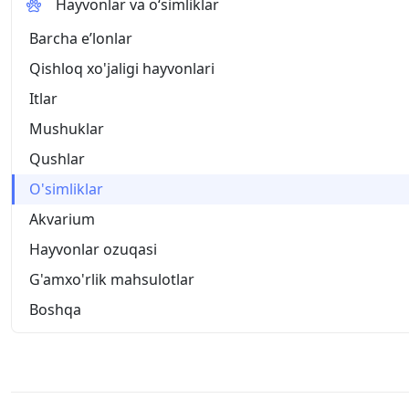
Hayvonlar va o‘simliklar
Barcha eʼlonlar
Qishloq xo'jaligi hayvonlari
Itlar
Mushuklar
Qushlar
O'simliklar
Akvarium
Hayvonlar ozuqasi
G'amxo'rlik mahsulotlar
Boshqa