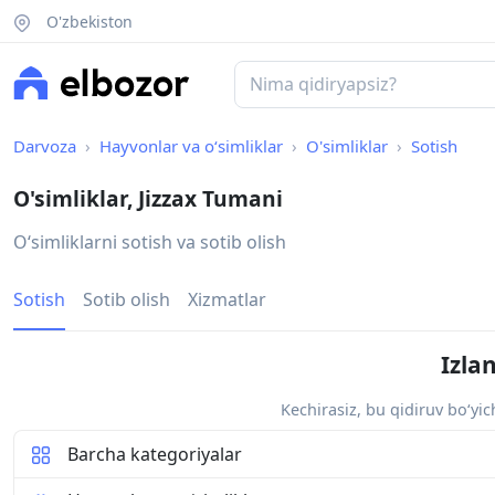
O'zbekiston
Darvoza
Hayvonlar va o‘simliklar
O'simliklar
Sotish
O'simliklar, Jizzax Tumani
Oʻsimliklarni sotish va sotib olish
Sotish
Sotib olish
Xizmatlar
Izla
Kechirasiz, bu qidiruv bo‘yi
Barcha kategoriyalar