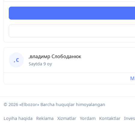
,владимр Слободанюк
, С
Saytda
9 oy
Mu
© 2026 «Elbozor» Barcha huquqlar himoyalangan
Loyiha haqida
Reklama
Xizmatlar
Yordam
Kontaktlar
Inves