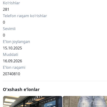
Ko‘rishlar
281
Telefon raqam ko‘rishlar
0
Sevimli
0
Eʼlon joylangan
15.10.2025
Muddati
16.09.2026
Eʼlon raqami
20740810
O'xshash e'lonlar