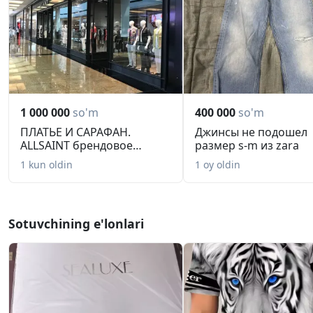
1 000 000
so'm
400 000
so'm
ПЛАТЬЕ И САРАФАН.
Джинсы не подошел
ALLSAINT брендовое
размер s-m из zara
оригинал. М И...
1 kun oldin
1 oy oldin
Sotuvchining e'lonlari