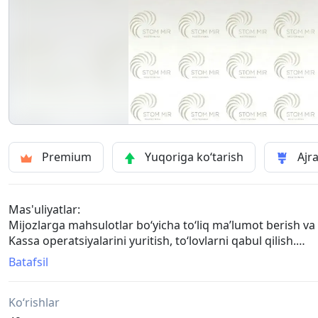
Premium
Yuqoriga ko‘tarish
Ajra
Mas'uliyatlar:
Mijozlarga mahsulotlar bo‘yicha to‘liq ma’lumot berish va
Kassa operatsiyalarini yuritish, to‘lovlarni qabul qilish.
Mahsulotlarni vitrinaga joylashtirish va tartibini nazorat qi
Batafsil
Ombordagi qoldiqlarni kuzatish va hisobini yuritish.
Mijozlarga yuqori darajadagi xizmat ko‘rsatish.
Ko‘rishlar
Do‘konning tozaligi va tartibini saqlash.