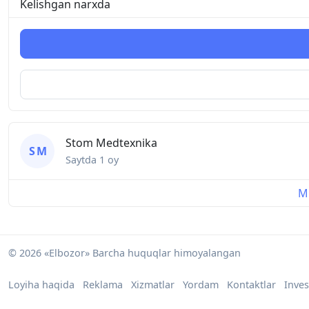
Kelishgan narxda
Stom Medtexnika
S M
Saytda
1 oy
Mu
© 2026 «Elbozor» Barcha huquqlar himoyalangan
Loyiha haqida
Reklama
Xizmatlar
Yordam
Kontaktlar
Inves