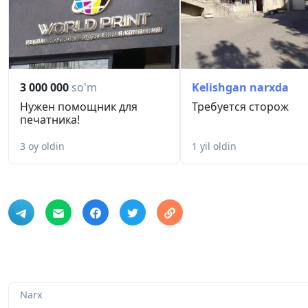
3 000 000
so'm
Kelishgan narxda
Нужен помощник для
Требуется сторож
печатника!
3 oy oldin
1 yil oldin
Narx