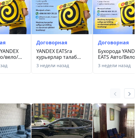
г и научиться правильно распоряжаться своим
вать в Нашу Сильную Команду X-TINT. Другие
ону.
ая
Договорная
Договорная
 YANDEX
YANDEX EATSга
Бухорода YANDE
то/вело/
курьерлар талаб
EATS Авто/Вело/
ер кера...
қилинади —
Пиеда курьер
азад
3 недели назад
3 недели назад
барқарор ...
керак+...