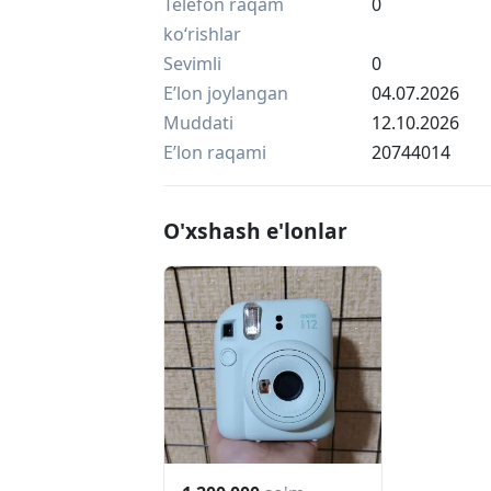
Telefon raqam
0
ko‘rishlar
Sevimli
0
Eʼlon joylangan
04.07.2026
Muddati
12.10.2026
Eʼlon raqami
20744014
O'xshash e'lonlar