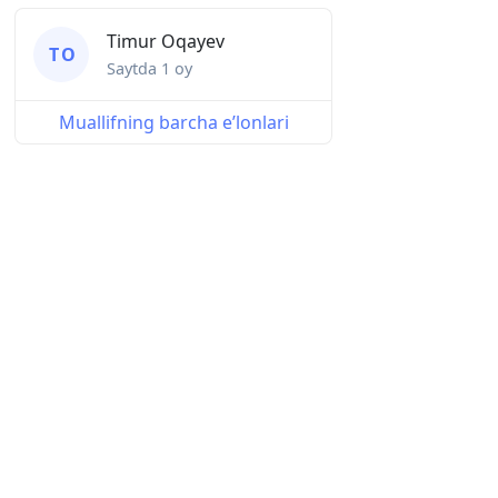
Timur Oqayev
T O
Saytda
1 oy
Muallifning barcha eʼlonlari