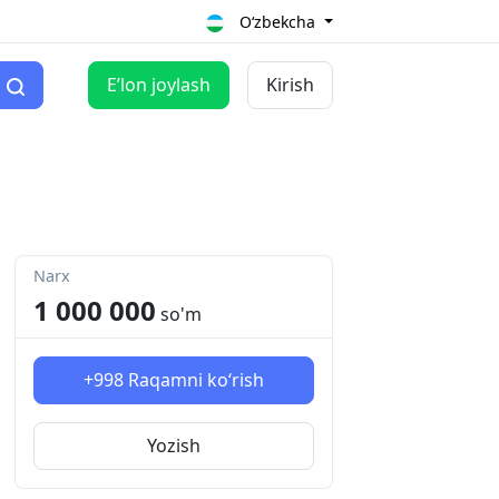
O‘zbekcha
Eʼlon joylash
Kirish
Narx
1 000 000
so'm
+998
Raqamni ko‘rish
Yozish