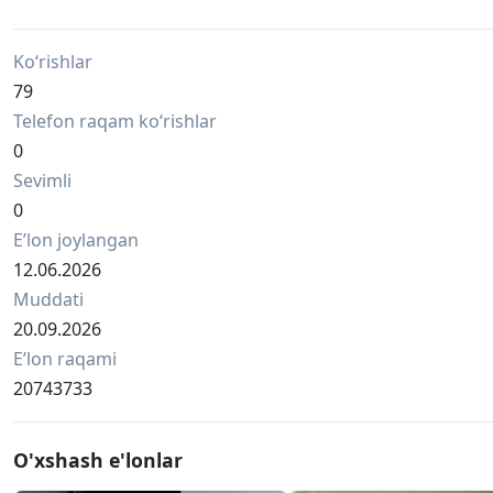
ва бошка турлари хам бор !
Ko‘rishlar
79
Telefon raqam ko‘rishlar
0
Sevimli
0
Eʼlon joylangan
12.06.2026
Muddati
20.09.2026
Eʼlon raqami
20743733
O'xshash e'lonlar