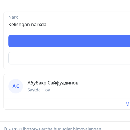
Narx
Kelishgan narxda
Абубакр Сайфуддинов
А С
Saytda
1 oy
Mu
© 2026 «Elbozor» Barcha huquqlar himoyalangan