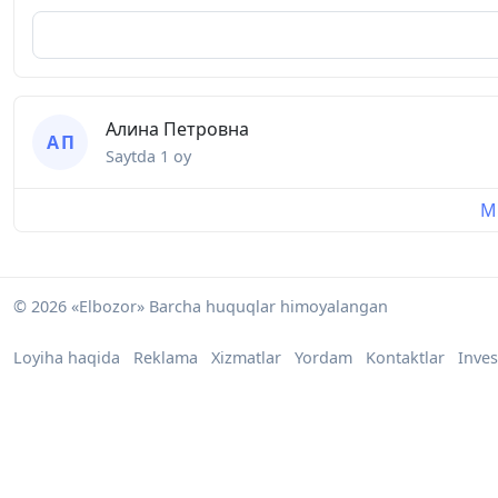
Алина Петровна
А П
Saytda
1 oy
Mu
© 2026 «Elbozor» Barcha huquqlar himoyalangan
Loyiha haqida
Reklama
Xizmatlar
Yordam
Kontaktlar
Inves