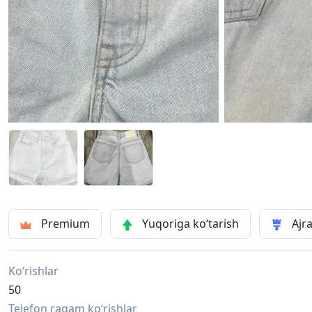
Premium
Yuqoriga ko‘tarish
Ajra
Ko‘rishlar
50
Telefon raqam ko‘rishlar