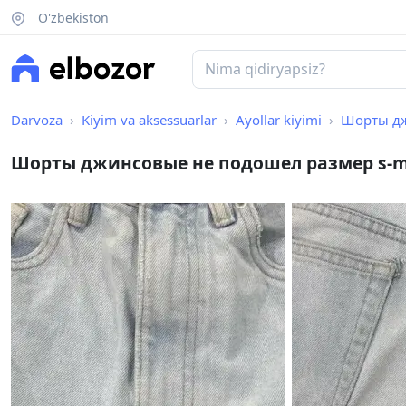
O'zbekiston
Darvoza
Kiyim va aksessuarlar
Ayollar kiyimi
Шорты дж
Шорты джинсовые не подошел размер s-