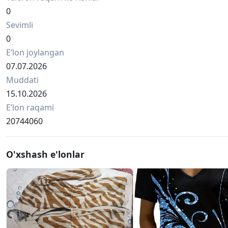
0
Sevimli
0
Eʼlon joylangan
07.07.2026
Muddati
15.10.2026
Eʼlon raqami
20744060
O'xshash e'lonlar