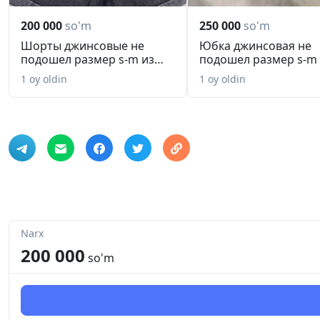
200 000
so'm
250 000
so'm
Шорты джинсовые не
Юбка джинсовая не
подошел размер s-m из
подошел размер s-m
zara
zara
1 oy oldin
1 oy oldin
Narx
200 000
so'm