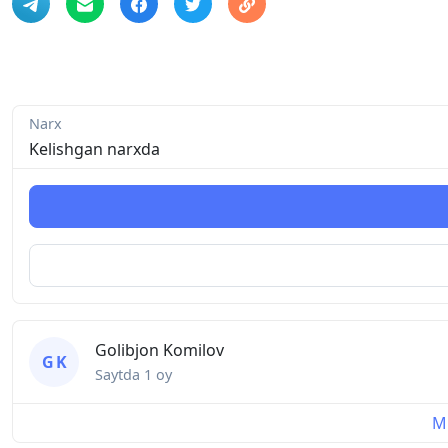
Narx
Kelishgan narxda
Golibjon Komilov
G K
Saytda
1 oy
Mu