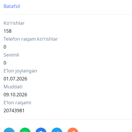
• Временная регистрация:
Batafsil
– 1 месяц — $100 На одного человека
– 2 месяца — $150. На одного человека
Ko‘rishlar
– 3 месяца — $200. На одного человека
– 6 месяцев — $350. На одного человека
158
Telefon raqam ko‘rishlar
0
Sevimli
0
Eʼlon joylangan
01.07.2026
Muddati
09.10.2026
Eʼlon raqami
20743981