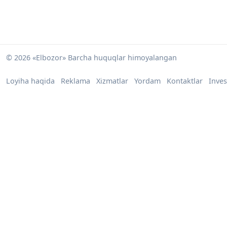
© 2026 «Elbozor» Barcha huquqlar himoyalangan
Loyiha haqida
Reklama
Xizmatlar
Yordam
Kontaktlar
Inves