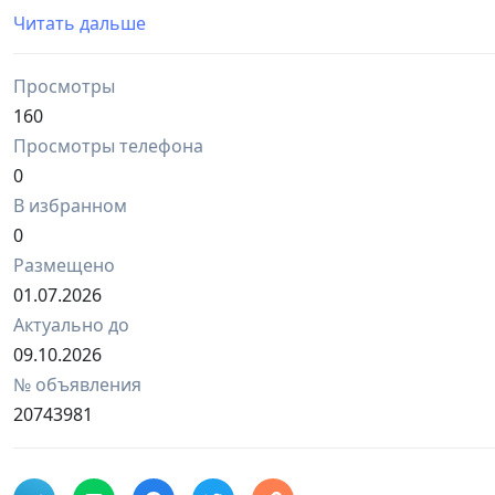
• Временная регистрация:
Читать дальше
– 1 месяц — $100 На одного человека
– 2 месяца — $150. На одного человека
Просмотры
– 3 месяца — $200. На одного человека
– 6 месяцев — $350. На одного человека
160
Просмотры телефона
0
В избранном
0
Размещено
01.07.2026
Актуально до
09.10.2026
№ объявления
20743981