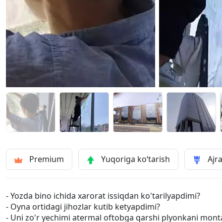
Premium
Yuqoriga ko‘tarish
Ajra
- Yozda bino ichida xarorat issiqdan ko'tarilyapdimi?
- Oyna ortidagi jihozlar kutib ketyapdimi?
- Uni zo'r yechimi atermal oftobga qarshi plyonkani montaj