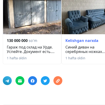
130 000 000
so'm
Kelishgan narxda
Гараж под склад на Урде.
Синий диван на
Успейте. Документ есть.
серебряных ножках.
M...
Стильно. Всё за ...
1 hafta oldin
1 hafta oldin