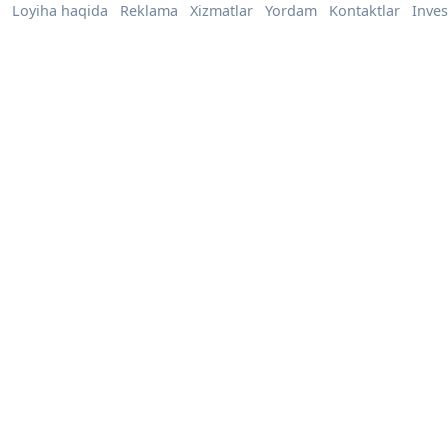
Loyiha haqida
Reklama
Xizmatlar
Yordam
Kontaktlar
Inves