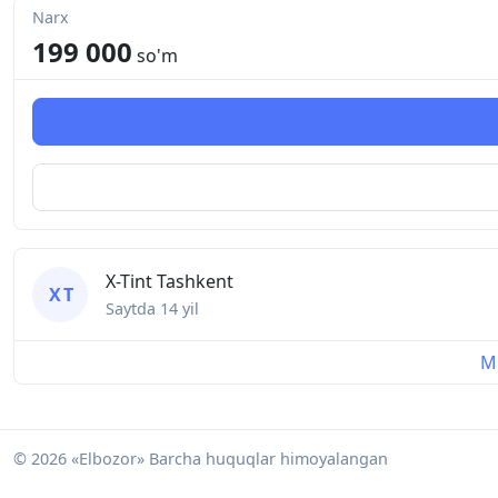
Narx
199 000
so'm
X-Tint Tashkent
X T
Saytda
14 yil
Mu
© 2026 «Elbozor» Barcha huquqlar himoyalangan