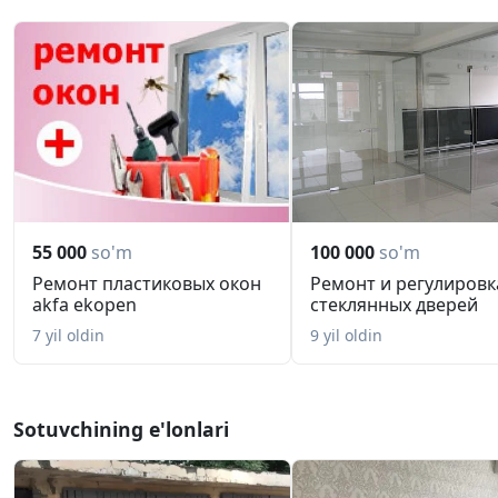
Опыт работы (портфолио) с солидными клиентами имеет
55 000
so'm
100 000
so'm
Ремонт пластиковых окон
Ремонт и регулировк
akfa ekopen
стеклянных дверей
7 yil oldin
9 yil oldin
Sotuvchining e'lonlari