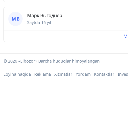
Марк Выгоднер
М В
Saytda
16 yil
Mu
© 2026 «Elbozor» Barcha huquqlar himoyalangan
Loyiha haqida
Reklama
Xizmatlar
Yordam
Kontaktlar
Inves