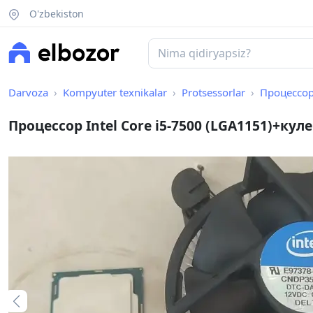
O'zbekiston
Darvoza
Kompyuter texnikalar
Protsessorlar
Процессор 
Процессор Intel Core i5-7500 (LGA1151)+куле