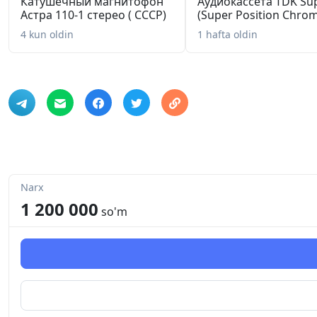
Катушечный магнитофон
Аудиокассета TDK Su
Астра 110-1 стерео ( СССР)
(Super Position Chro
4 kun oldin
1 hafta oldin
Narx
1 200 000
so'm