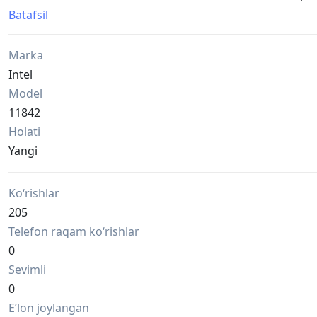
разъемом LGA 1151 (чипсеты 100-й и 200-й серий).
Batafsil
Marka
Intel
Model
11842
Holati
Yangi
Ko‘rishlar
205
Telefon raqam ko‘rishlar
0
Sevimli
0
Eʼlon joylangan