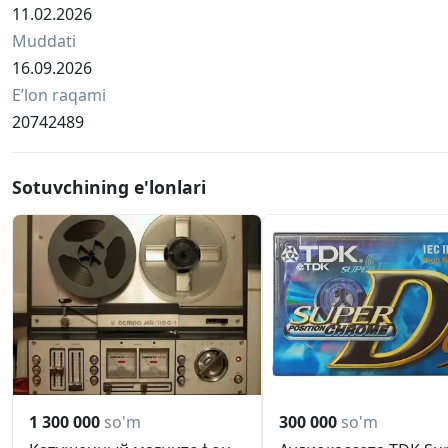
11.02.2026
Muddati
16.09.2026
Eʼlon raqami
20742489
Sotuvchining e'lonlari
1 300 000
so'm
300 000
so'm