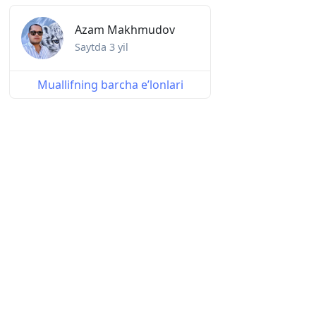
Azam Makhmudov
Saytda
3 yil
Muallifning barcha eʼlonlari