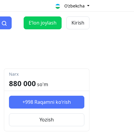
O‘zbekcha
Eʼlon joylash
Kirish
Narx
880 000
so'm
+998
Raqamni ko‘rish
Yozish