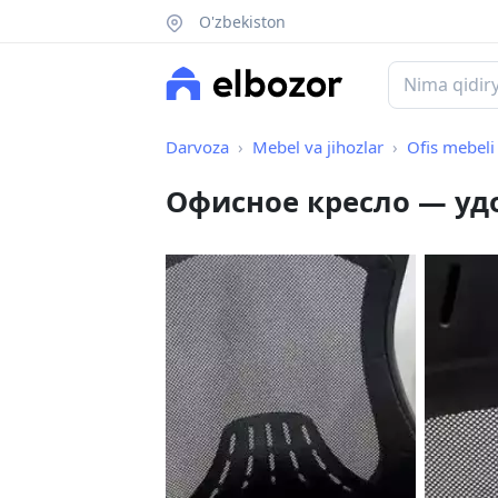
O'zbekiston
Darvoza
Mebel va jihozlar
Ofis mebeli
Офисное кресло — удо