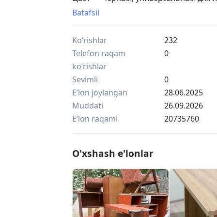
Комфортная спинка, регулируемая вы
Batafsil
работы и дома!
Ofis kreslosi — qulay, zamonaviy va ish
Ko‘rishlar
232
O‘lchami: 62×115(125)×65 sm. Qoplamas
plastikdan. Rangi — qora, har qanday o
Telefon raqam
0
Orqasi qulay, balandligi sozlanadi, 110 
ko‘rishlar
tanlov!
Sevimli
0
Eʼlon joylangan
28.06.2025
Muddati
26.09.2026
Eʼlon raqami
20735760
O'xshash e'lonlar