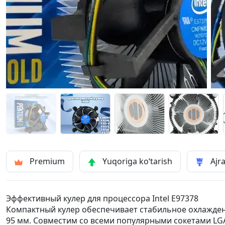
Premium
Yuqoriga ko‘tarish
Ajra
Эффективный кулер для процессора Intel E97378
Компактный кулер обеспечивает стабильное охлажде
95 мм. Совместим со всеми популярными сокетами LGA,