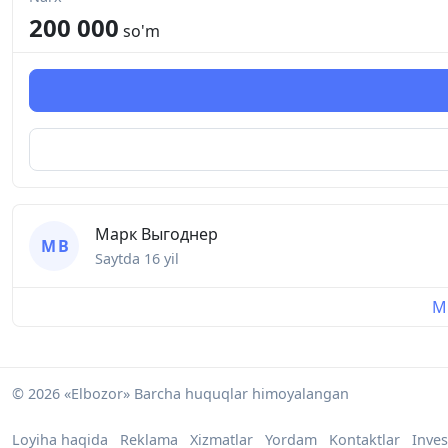
Глубина кулера
200 000
so'm
88 мм
Вес
243 г
Марк Выгоднер
М В
Saytda
16 yil
Mu
© 2026 «Elbozor» Barcha huquqlar himoyalangan
Loyiha haqida
Reklama
Xizmatlar
Yordam
Kontaktlar
Inves