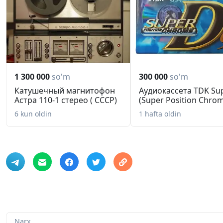
Максимальный воздушный поток
31 CFM
Минимальный уровень шума
23 дБ
Максимальный уровень шума
23 дБ
Тип подшипника
1 300 000
so'm
300 000
so'm
скольжения
Катушечный магнитофон
Аудиокассета TDK Su
Помпа
Астра 110-1 стерео ( СССР)
(Super Position Chro
Тип подшипника помпы
6 kun oldin
1 hafta oldin
гидродинамический
Дополнительно
Тип коннектора
4-pin PWM
Регулятор оборотов
PWM
Ширина кулера
88 мм
Высота кулера
45 мм
Narx